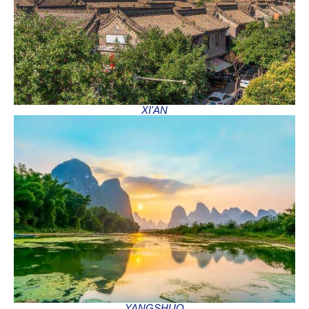
XI'AN
YANGSHUO