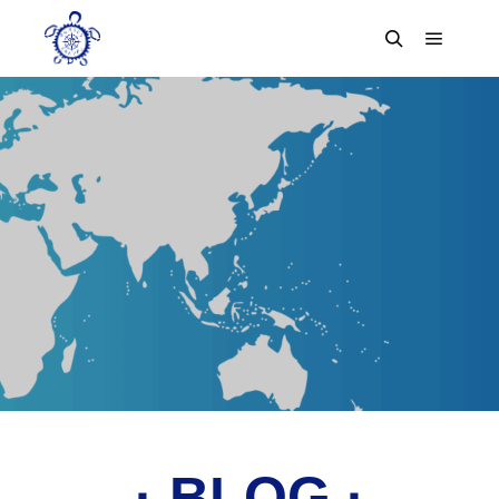
· BLOG ·