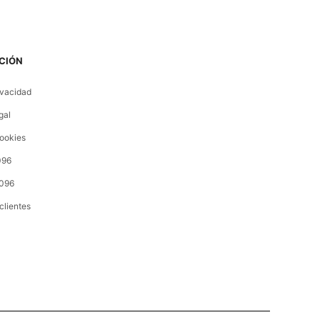
CIÓN
ivacidad
gal
cookies
096
096
clientes