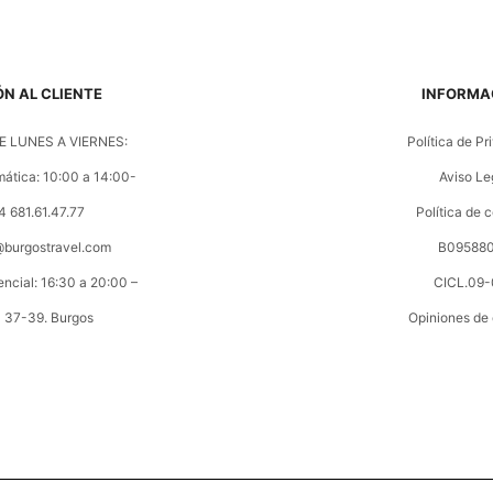
N AL CLIENTE
INFORMA
 LUNES A VIERNES:
Política de Pr
mática: 10:00 a 14:00-
Aviso Le
4 681.61.47.77
Política de 
o@burgostravel.com
B09588
encial: 16:30 a 20:00 –
CICL.09-
a 37-39. Burgos
Opiniones de 