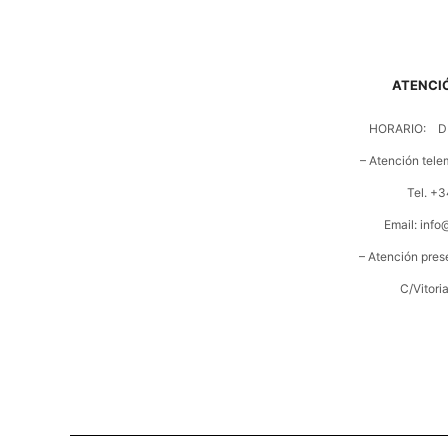
ATENCIÓ
HORARIO: DE
– Atención tele
Tel. +3
Email: inf
– Atención pres
C/Vitori