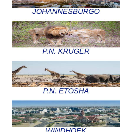
JOHANNESBURGO
P.N. KRUGER
P.N. ETOSHA
WINDHOEK