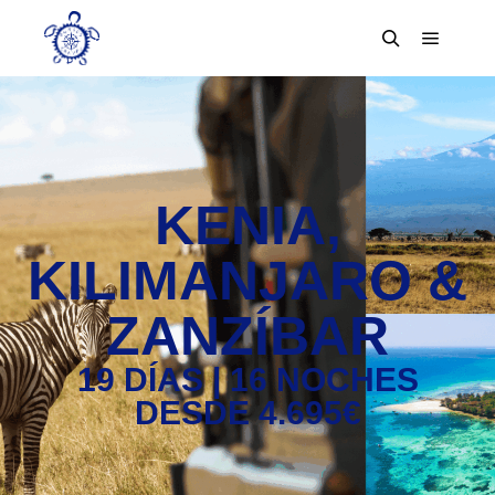
KENIA,
KILIMANJARO &
ZANZÍBAR
19 DÍAS | 16 NOCHES
DESDE 4.695€